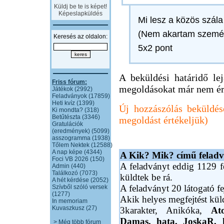
Küldj be te is képet!
Képeslapküldés
Mi lesz a közös szál
(Nem akartam személy
Keresés az oldalon:
5x2 pont
A beküldési határidő lejá
Friss fórum:
megoldásokat már nem ér
Játékok (2992)
Feladványok (17859)
Heti kvíz (1399)
Új hozzászólás beküldés
Ki mondta? (318)
Betűtészta (3346)
megoldást értékeljük)
Gratulációk
(eredmények) (5099)
asszogramma (1938)
Tőlem Nektek (12588)
A nap képe (4344)
A Kik? Mik? című feladvá
Foci VB 2026 (150)
A feladványt eddig 1129 fe
Admin (440)
Találkozó (7073)
küldtek be rá.
A hét kérdése (2052)
A feladványt 20 látogató fe
Szívből szóló versek
(1277)
Akik helyes megfejtést kü
In memoriam
Kuvaszkusz (27)
3karakter, Anikóka,
At
Damas,
hata,
JoskaR,
> Még több fórum