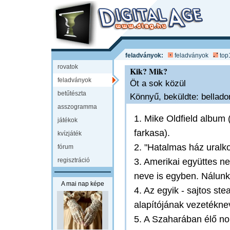
feladványok:
feladványok
top
rovatok
Kik? Mik?
feladványok
Öt a sok közül
betűtészta
Könnyű, beküldte: bellado
asszogramma
1. Mike Oldfield album 
játékok
farkasa).
kvízjáték
2. "Hatalmas ház uralko
fórum
regisztráció
3. Amerikai együttes n
neve is egyben. Nálunk
A mai nap képe
4. Az egyik - sajtos ste
alapítójának vezetékne
5. A Szaharában élő no