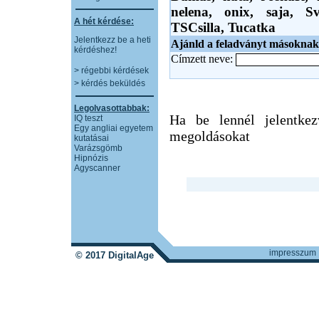
nelena,
onix,
saja,
Sv
A hét kérdése:
TSCsilla,
Tucatka
Jelentkezz be a heti
Ajánld a feladványt másoknak
kérdéshez!
Címzett neve:
> régebbi kérdések
> kérdés beküldés
Legolvasottabbak:
Ha be lennél jelentkez
IQ teszt
Egy angliai egyetem
megoldásokat
kutatásai
Varázsgömb
Hipnózis
Agyscanner
impresszum
© 2017 DigitalAge