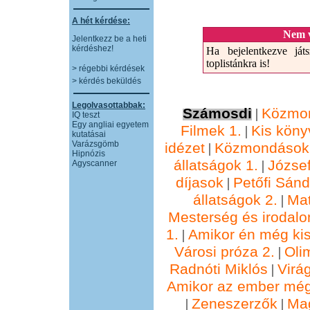
A hét kérdése:
Nem v
Jelentkezz be a heti
kérdéshez!
Ha bejelentkezve játs
toplistánkra is!
> régebbi kérdések
> kérdés beküldés
Legolvasottabbak:
Számosdi
Közmon
|
IQ teszt
Egy angliai egyetem
Filmek 1.
Kis köny
|
kutatásai
Varázsgömb
idézet
Közmondások 
|
Hipnózis
állatságok 1.
József
|
Agyscanner
díjasok
Petőfi Sánd
|
állatságok 2.
Ma
|
Mesterség és irodalo
1.
Amikor én még kis
|
Városi próza 2.
Oli
|
Radnóti Miklós
Virá
|
Amikor az ember még
Zeneszerzők
Ma
|
|