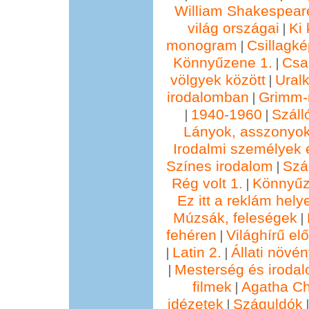
William Shakespear
világ országai
Ki 
|
monogram
Csillagké
|
Könnyűzene 1.
Csa
|
völgyek között
Ural
|
irodalomban
Grimm
|
1940-1960
Száll
|
|
Lányok, asszonyok
Irodalmi személyek 
Színes irodalom
Szál
|
Rég volt 1.
Könnyűz
|
Ez itt a reklám hely
Múzsák, feleségek
|
fehéren
Világhírű e
|
Latin 2.
Állati növé
|
|
Mesterség és irodal
|
filmek
Agatha Chr
|
idézetek
Száguldók
|