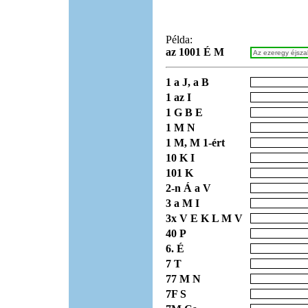
Példa:
az 1001 É M
1 a J, a B
1 az I
1 G B E
1 M N
1 M, M 1-ért
10 K I
101 K
2-n Á a V
3 a M I
3x V E K L M V
40 P
6. É
7 T
77 M N
7F S