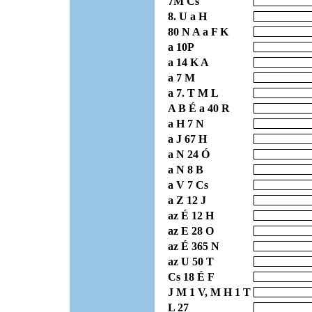
7M Cs
8. U a H
80 N A a F K
a 10P
a 14 K A
a 7 M
a 7. T M L
A B É a 40 R
a H 7 N
a J 67 H
a N 24 Ó
a N 8 B
a V 7 Cs
a Z 12 J
az É 12 H
az E 28 O
az É 365 N
az U 50 T
Cs 18 É F
J M 1 V, M H 1 T
L 27