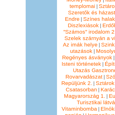
templomai
Sztáro
|
Szeretők és házast
Endre
Színes hala
|
Diszlexiások
Erdő
|
"Számos" irodalom 2
Szelek szárnyán a vi
Az imák helye
Szin
|
utazások
Mosolyo
|
Regényes ásványok
Isteni történetek
Épí
|
Utazás Gasztro
Rovarvadászat
Szó
|
Repüljünk 2.
Sztárok
|
Csatasorban
Kará
|
Magyarország 1.
Eu
|
Turisztikai lát
Vitaminbomba
Elnök
|