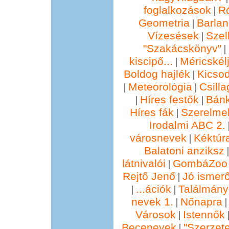
foglalkozások
R
|
Geometria
Barla
|
Vízesések
Szel
|
"Szakácskönyv"
|
kiscipő...
Méricskél
|
Boldog hajlék
Kicsod
|
Meteorológia
Csill
|
|
Híres festők
Bánk
|
|
Híres fák
Szerelmek
|
Irodalmi ABC 2.
városnevek
Kéktúra
|
Balatoni anziksz
látnivalói
GombáZoo 
|
Rejtő Jenő
Jó ismer
|
...ációk
Találmány
|
|
nevek 1.
Nőnapra
|
Városok
Istennők
|
Becenevek
"Szerzete
|