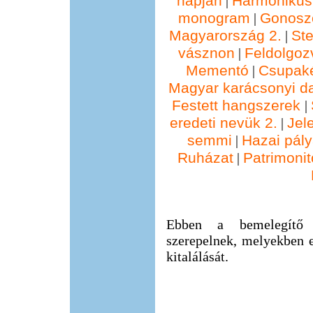
napján
Harmonikus
|
monogram
Gonosz
|
Magyarország 2.
St
|
vásznon
Feldolgoz
|
Mementó
Csupak
|
Magyar karácsonyi d
Festett hangszerek
|
eredeti nevük 2.
Jel
|
semmi
Hazai pál
|
Ruházat
Patrimonit
|
Ebben a bemelegítő f
szerepelnek, melyekben 
kitalálását.