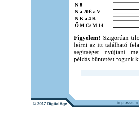
N 8
N a 20É a V
N K a 4 K
Ő M Cs M 14
Figyelem!
Szigorúan til
leírni az itt található f
segítséget nyújtani m
példás büntetést fogunk ki
impresszum
© 2017 DigitalAge