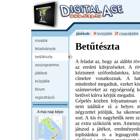
játékok:
kvízjáték
csapatjáték
rovatok
Betűtészta
feladványok
betűtészta
A feladat az, hogy az alábbi rövi
asszogramma
az eredeti kifejezéseket. A röv
közismert szófordulatokra, k
játékok
címekre vonatkoznak. A hatá
kvízjáték
mindenhol megadtuk, ezeket kisb
számneveket az egységesség k
fórum
betűvel kiírva kérjük megadni.
regisztráció
Gépelés közben folyamatosan e
nem találtál-e rá a helyes m
négyzettel jelöljük, ha sikeres
A mai nap képe
sort. A kis és nagybetűk nem s
az extra szóközök sem. Amenny
játszod a játékot, eredményedd
toplistánkra is a legnagyob