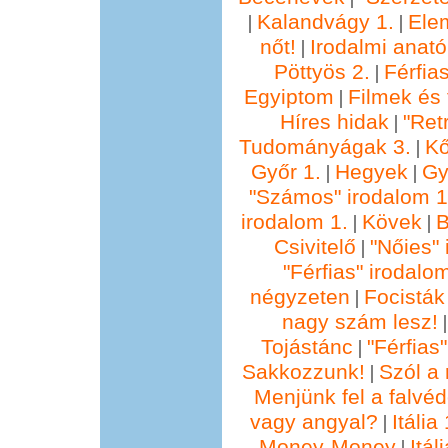
Kalandvágy 1.
Ele
|
|
nőt!
Irodalmi anató
|
Pöttyös 2.
Férfia
|
Egyiptom
Filmek és 
|
Híres hidak
"Ret
|
Tudományágak 3.
Kő
|
Győr 1.
Hegyek
Gy
|
|
"Számos" irodalom 1
irodalom 1.
Kövek
B
|
|
Csivitelő
"Nőies" 
|
"Férfias" irodalo
négyzeten
Focisták
|
nagy szám lesz!
Tojástánc
"Férfias
|
Sakkozzunk!
Szól a 
|
Menjünk fel a falvéd
vagy angyal?
Itália 
|
Money-Money
Itál
|