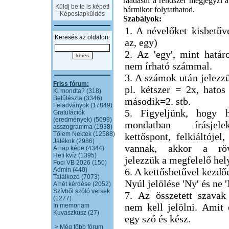
ráadásul a rendszer megjegyzi a 
Küldj be te is képet!
bármikor folytathatod.
Képeslapküldés
Szabályok:
1. A névelőket kisbetűve
Keresés az oldalon:
az, egy)
2. Az 'egy', mint határ
nem írható számmal.
3. A számok után jelezzü
Friss fórum:
pl. kétszer = 2x, hatos
Ki mondta? (318)
Betűtészta (3346)
második=2. stb.
Feladványok (17849)
5. Figyeljünk, hogy h
Gratulációk
(eredmények) (5099)
mondatban írásjel
asszogramma (1938)
Tőlem Nektek (12588)
kettőspont, felkiáltójel,
Játékok (2986)
vannak, akkor a röv
A nap képe (4344)
Heti kvíz (1395)
jelezzük a megfelelő hel
Foci VB 2026 (150)
Admin (440)
6. A kettősbetűvel kezdő
Találkozó (7073)
Nyúl jelölése 'Ny' és ne 
A hét kérdése (2052)
Szívből szóló versek
7. Az összetett szavak
(1277)
nem kell jelölni. Amit
In memoriam
Kuvaszkusz (27)
egy szó és kész.
> Még több fórum