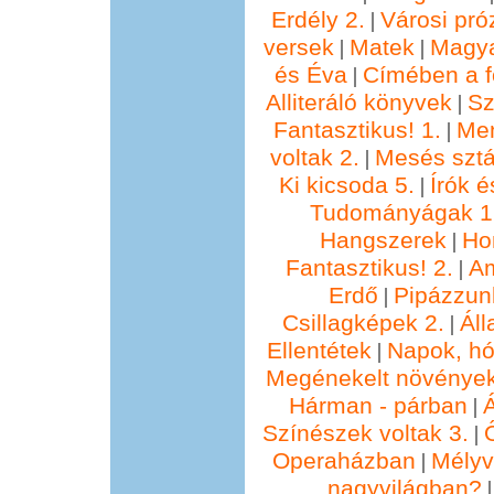
Erdély 2.
Városi pró
|
versek
Matek
Magya
|
|
és Éva
Címében a f
|
Alliteráló könyvek
Sz
|
Fantasztikus! 1.
Me
|
voltak 2.
Mesés sztá
|
Ki kicsoda 5.
Írók é
|
Tudományágak 1
Hangszerek
Ho
|
Fantasztikus! 2.
Am
|
Erdő
Pipázzunk
|
Csillagképek 2.
Áll
|
Ellentétek
Napok, hó
|
Megénekelt növénye
Hárman - párban
Á
|
Színészek voltak 3.
|
Operaházban
Mélyv
|
nagyvilágban?