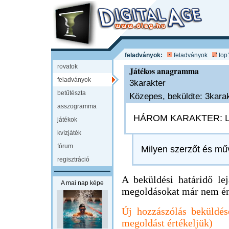
feladványok:
feladványok
top
rovatok
Játékos anagramma
feladványok
3karakter
betűtészta
Közepes, beküldte: 3karak
asszogramma
HÁROM KARAKTER: L
játékok
kvízjáték
fórum
Milyen szerzőt és mű
regisztráció
A beküldési határidő lejá
A mai nap képe
megoldásokat már nem ér
Új hozzászólás beküldés
megoldást értékeljük)