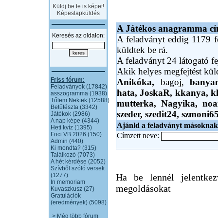
Küldj be te is képet!
Képeslapküldés
A Játékos anagramma cím
Keresés az oldalon:
A feladványt eddig 1179 fe
küldtek be rá.
A feladványt 24 látogató fe
Akik helyes megfejtést kü
Friss fórum:
Anikóka,
bagoj,
banya
Feladványok (17842)
hata,
JoskaR,
kkanya,
k
asszogramma (1938)
Tőlem Nektek (12588)
mutterka,
Nagyika,
no
Betűtészta (3342)
szeder,
szedit24,
szmoni6
Játékok (2986)
A nap képe (4344)
Ajánld a feladványt másoknak
Heti kvíz (1395)
Foci VB 2026 (150)
Címzett neve:
Admin (440)
Ki mondta? (315)
Találkozó (7073)
A hét kérdése (2052)
Szívből szóló versek
(1277)
Ha be lennél jelentkez
In memoriam
megoldásokat
Kuvaszkusz (27)
Gratulációk
(eredmények) (5098)
> Még több fórum