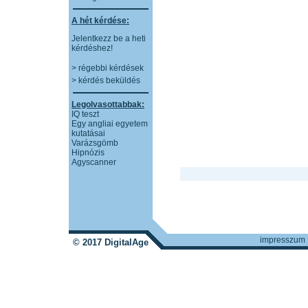
A hét kérdése:
Jelentkezz be a heti
kérdéshez!
> régebbi kérdések
> kérdés beküldés
Legolvasottabbak:
IQ teszt
Egy angliai egyetem
kutatásai
Varázsgömb
Hipnózis
Agyscanner
impresszum
© 2017 DigitalAge