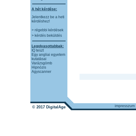
A hét kérdése:
Jelentkezz be a heti
kérdéshez!
> régebbi kérdések
> kérdés beküldés
Legolvasottabbak:
IQ teszt
Egy angliai egyetem
kutatásai
Varázsgömb
Hipnózis
Agyscanner
impresszum
© 2017 DigitalAge