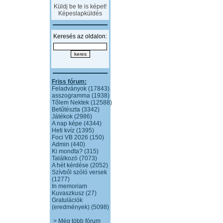
Küldj be te is képet!
Képeslapküldés
Keresés az oldalon:
Friss fórum:
Feladványok (17843)
asszogramma (1938)
Tőlem Nektek (12588)
Betűtészta (3342)
Játékok (2986)
A nap képe (4344)
Heti kvíz (1395)
Foci VB 2026 (150)
Admin (440)
Ki mondta? (315)
Találkozó (7073)
A hét kérdése (2052)
Szívből szóló versek
(1277)
In memoriam
Kuvaszkusz (27)
Gratulációk
(eredmények) (5098)
> Még több fórum