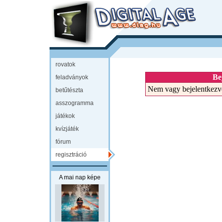
rovatok
Be
feladványok
Nem vagy bejelentkezv
betűtészta
asszogramma
játékok
kvízjáték
fórum
regisztráció
A mai nap képe