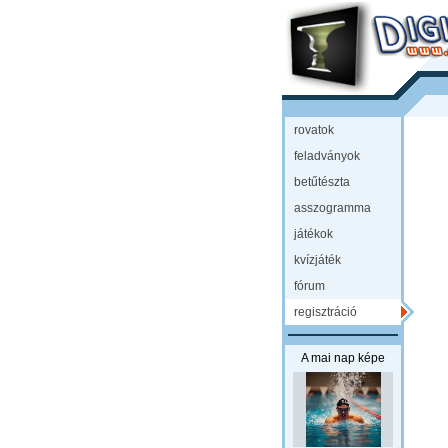
rovatok
feladványok
betűtészta
asszogramma
játékok
kvízjáték
fórum
regisztráció
A mai nap képe