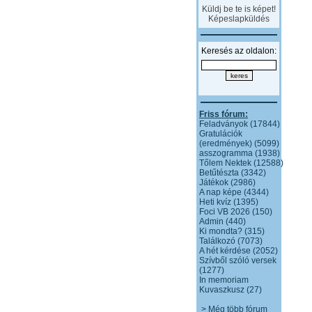
Küldj be te is képet!
Képeslapküldés
Keresés az oldalon:
Friss fórum:
Feladványok (17844)
Gratulációk
(eredmények) (5099)
asszogramma (1938)
Tőlem Nektek (12588)
Betűtészta (3342)
Játékok (2986)
A nap képe (4344)
Heti kvíz (1395)
Foci VB 2026 (150)
Admin (440)
Ki mondta? (315)
Találkozó (7073)
A hét kérdése (2052)
Szívből szóló versek
(1277)
In memoriam
Kuvaszkusz (27)
> Még több fórum