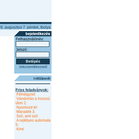
6. augusztus 7. péntek, Ibolya
Felhasználónév:
Jelszó:
Jelszóemlékeztető
Friss feladványok:
Félnégyzet
Vándorlás a hosszú
úton 2.
Nyomozd ki!
Maradék 3.
Szó, ami szó
A rejtélyes automata
5.
Kimi