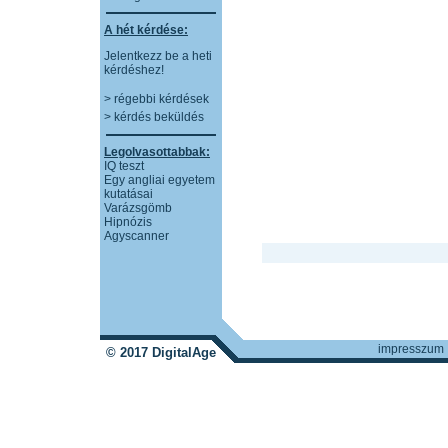
A hét kérdése:
Jelentkezz be a heti
kérdéshez!
> régebbi kérdések
> kérdés beküldés
Legolvasottabbak:
IQ teszt
Egy angliai egyetem
kutatásai
Varázsgömb
Hipnózis
Agyscanner
impresszum
© 2017 DigitalAge