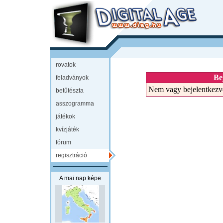
rovatok
Be
feladványok
Nem vagy bejelentkezv
betűtészta
asszogramma
játékok
kvízjáték
fórum
regisztráció
A mai nap képe