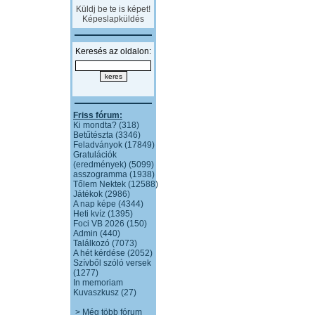
Küldj be te is képet!
Képeslapküldés
Keresés az oldalon:
Friss fórum:
Ki mondta? (318)
Betűtészta (3346)
Feladványok (17849)
Gratulációk
(eredmények) (5099)
asszogramma (1938)
Tőlem Nektek (12588)
Játékok (2986)
A nap képe (4344)
Heti kvíz (1395)
Foci VB 2026 (150)
Admin (440)
Találkozó (7073)
A hét kérdése (2052)
Szívből szóló versek
(1277)
In memoriam
Kuvaszkusz (27)
> Még több fórum