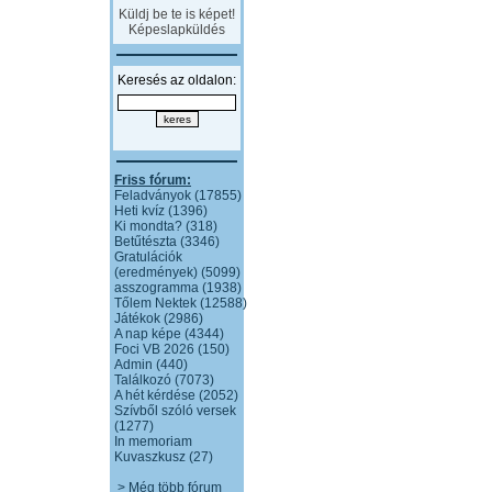
Küldj be te is képet!
Képeslapküldés
Keresés az oldalon:
Friss fórum:
Feladványok (17855)
Heti kvíz (1396)
Ki mondta? (318)
Betűtészta (3346)
Gratulációk
(eredmények) (5099)
asszogramma (1938)
Tőlem Nektek (12588)
Játékok (2986)
A nap képe (4344)
Foci VB 2026 (150)
Admin (440)
Találkozó (7073)
A hét kérdése (2052)
Szívből szóló versek
(1277)
In memoriam
Kuvaszkusz (27)
> Még több fórum