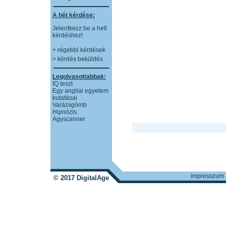
A hét kérdése:
Jelentkezz be a heti
kérdéshez!
> régebbi kérdések
> kérdés beküldés
Legolvasottabbak:
IQ teszt
Egy angliai egyetem
kutatásai
Varázsgömb
Hipnózis
Agyscanner
impresszum
© 2017 DigitalAge