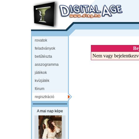
rovatok
Be
feladványok
Nem vagy bejelentkezv
betűtészta
asszogramma
játékok
kvízjáték
fórum
regisztráció
A mai nap képe